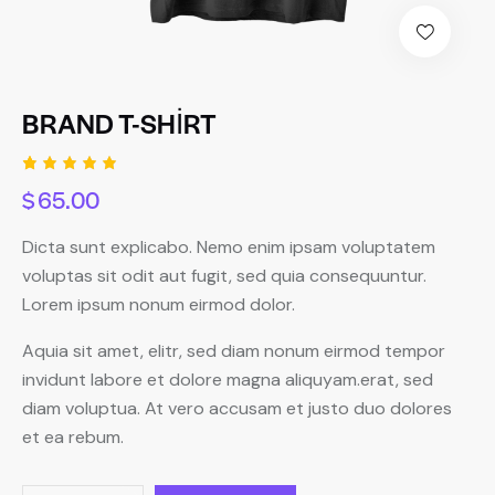
BRAND T-SHIRT
Rated
1
$
65.00
5.00
out
of 5
based
Dicta sunt explicabo. Nemo enim ipsam voluptatem
on
custome
voluptas sit odit aut fugit, sed quia consequuntur.
r rating
Lorem ipsum nonum eirmod dolor.
Aquia sit amet, elitr, sed diam nonum eirmod tempor
invidunt labore et dolore magna aliquyam.erat, sed
diam voluptua. At vero accusam et justo duo dolores
et ea rebum.