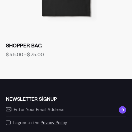
SHOPPER BAG
$
45.00
–
$
75.00
NEWSLETTER SIGNUP
SUBSC
I agree to the
Privacy Policy
.